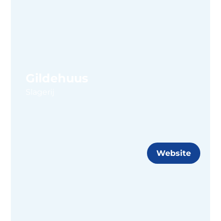
Gildehuus
Slagerij
Website